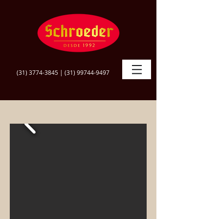
(31) 3774-3845
|
(31) 99744-9497