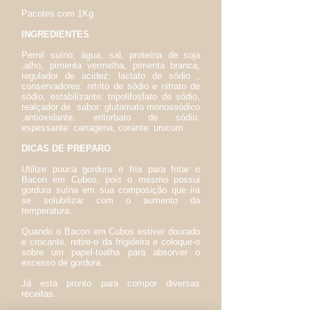
Pacotes com 1Kg.
INGREDIENTES
Pernil suíno, água, sal, proteína de soja
,alho, pimenta vermelha, pimenta branca,
regulador de acidez: lactato de sódio ,
conservadores: nitrito de sódio e nitrato de
sódio, estabilizante: tripolifosfato de sódio,
realçador de sabor: glutamato monossódico
,antioxidante: eritorbato de sódio,
espessante: carragena, corante: urucum.
DICAS DE PREPARO
Utilize pouca gordura e fria para fritar o
Bacon em Cubos, pois o mesmo possui
gordura suína em sua composição que irá
se solubilizar com o aumento da
temperatura.
Quando o Bacon em Cubos estiver dourado
e crocante, retire-o da frigideira e coloque-o
sobre um papel-toalha para absorver o
excesso de gordura.
Já está pronto para compor diversas
receitas.