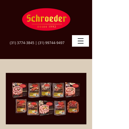
(31) 3774-3845
|
(31) 99744-9497