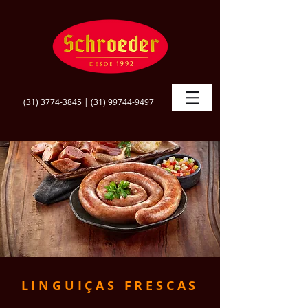
(31) 3774-3845
|
(31) 99744-9497
LINGUIÇAS FRESCAS