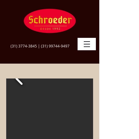
(31) 3774-3845
|
(31) 99744-9497