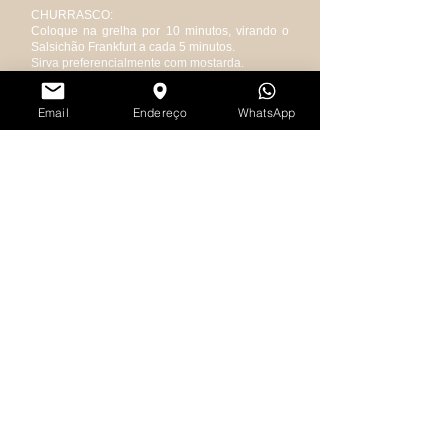
CHURRASCO:
Coloque na grelha por 10 minutos, virando o
Salsichão Frankfurt a cada 5 minutos.
Sirva preferencialmente com mostarda.
Email
Endereço
WhatsApp