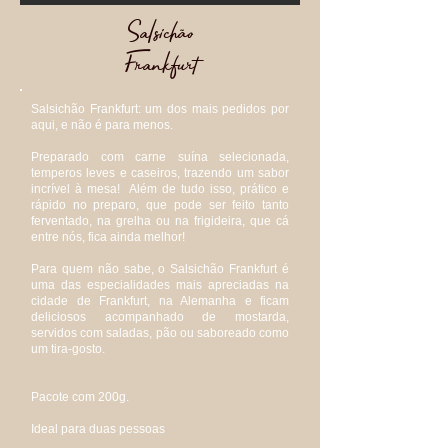
Salsichão
Frankfurt
Salsichão Frankfurt: um dos mais pedidos por
aqui, e não é para menos.
Preparado com carne suína selecionada,
temperos leves e caseiros, trazendo um sabor
incrível à mesa! Além de tudo isso, prático e
rápido no preparo, que pode ser feito tanto
ferventado, na grelha ou na frigideira, que cá
entre nós, fica ainda melhor!
Para quem não sabe, o Salsichão Frankfurt é
uma das especialidades mais apreciadas na
cidade de Frankfurt, na Alemanha e ficam
deliciosos acompanhado de mostarda,
servidos com saladas, pão ou saboreado como
um tira-gosto.
Pacote com 200g.
Ideal para duas pessoas