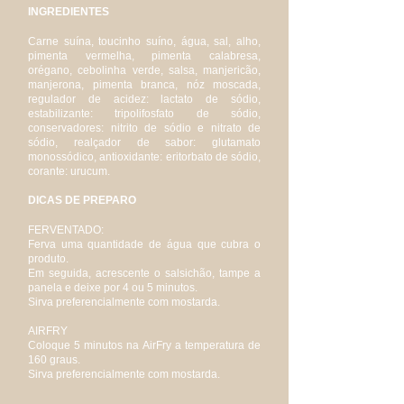
INGREDIENTES
Carne suína, toucinho suíno, água, sal, alho,
pimenta vermelha, pimenta calabresa,
orégano, cebolinha verde, salsa, manjericão,
manjerona, pimenta branca, nóz moscada,
regulador de acidez: lactato de sódio,
estabilizante: tripolifosfato de sódio,
conservadores: nitrito de sódio e nitrato de
sódio, realçador de sabor: glutamato
monossódico, antioxidante: eritorbato de sódio,
corante: urucum.
DICAS DE PREPARO
FERVENTADO:
Ferva uma quantidade de água que cubra o
produto.
Em seguida, acrescente o salsichão, tampe a
panela e deixe por 4 ou 5 minutos.
Sirva preferencialmente com mostarda.
AIRFRY
Coloque 5 minutos na AirFry a temperatura de
160 graus.
Sirva preferencialmente com mostarda.