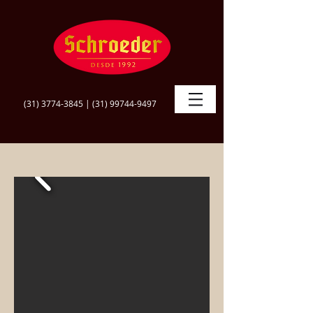
(31) 3774-3845
|
(31) 99744-9497