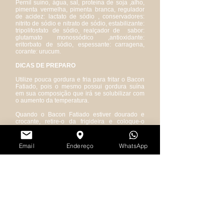
Pernil suíno, água, sal, proteína de soja ,alho,
pimenta vermelha, pimenta branca, regulador
de acidez: lactato de sódio , conservadores:
nitrito de sódio e nitrato de sódio, estabilizante:
tripolifosfato de sódio, realçador de sabor:
glutamato monossódico ,antioxidante:
eritorbato de sódio, espessante: carragena,
corante: urucum.
DICAS DE PREPARO
Utilize pouca gordura e fria para fritar o Bacon
Fatiado, pois o mesmo possui gordura suína
em sua composição que irá se solubilizar com
o aumento da temperatura.
Quando o Bacon Fatiado estiver dourado e
crocante, retire-o da frigideira e coloque-o
sobre um papel-toalha para absorver o
excesso de gordura.
Email
Endereço
WhatsApp
Já está pronto para compor diversas receitas.