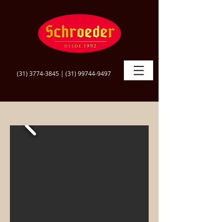
(31) 3774-3845
|
(31) 99744-9497