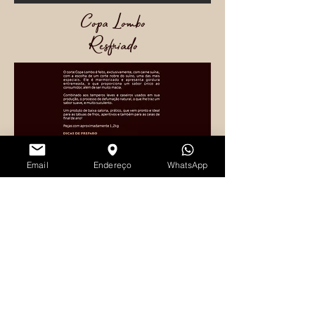
Copa Lombo
Resfriado
Email
Endereço
WhatsApp
CLIQUE AQUI E CONFIRA OUTROS
PRODUTOS.
© 2020 Design by
satricomunicacao.com.br